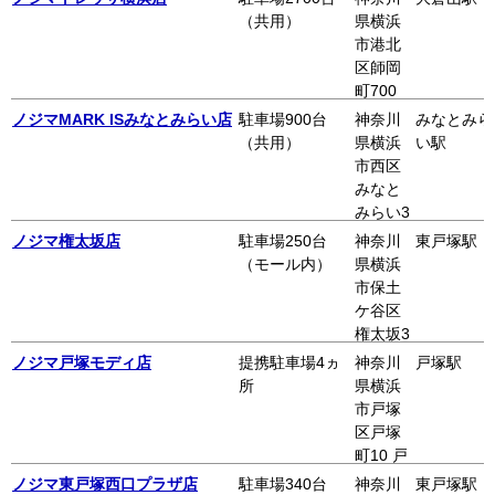
ぽーと
（共用）
県横浜
横浜内
市港北
サウス
区師岡
コート
町700
3階
番地 ト
ノジマMARK ISみなとみらい店
駐車場900台
神奈川
みなとみら
レッサ
（共用）
県横浜
い駅
横浜南
市西区
棟 3F
みなと
みらい3
-5-1 3
ノジマ権太坂店
駐車場250台
神奈川
東戸塚駅
階 MAR
（モール内）
県横浜
K IS
市保土
ケ谷区
権太坂3
-1-3
ノジマ戸塚モディ店
提携駐車場4ヵ
神奈川
戸塚駅
所
県横浜
市戸塚
区戸塚
町10 戸
塚モデ
ノジマ東戸塚西口プラザ店
駐車場340台
神奈川
東戸塚駅