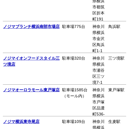
県横浜
長津田
市都筑
1階
区折本
町191
コーナ
ノジマブランチ横浜南部市場店
駐車場775台
神奈川
鳥浜駅
ン港北
県横浜
インタ
市金沢
ー 2階
区鳥浜
町1-1
ノジマイオンフードスタイル三
駐車場320台
神奈川
三ツ境駅
ツ境店
県横浜
市瀬谷
区三ツ
境7-1
イオン
ノジマオーロラモール東戸塚店
駐車場1585台
神奈川
東戸塚駅
フード
（モール内）
県横浜
スタイ
市戸塚
ル三ツ
区品濃
境 2階
町536-
1 オー
ノジマ横浜東寺尾店
駐車場109台
神奈川
生麦駅
ロラモ
県横浜