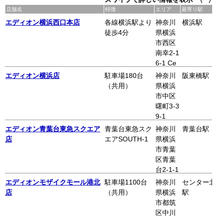
店舗名
特徴
エリア
最寄り駅
エディオン横浜西口本店
各線横浜駅より
神奈川
横浜駅
徒歩4分
県横浜
市西区
南幸2-1
6-1 Ce
eUYoko
エディオン横浜店
駐車場180台
神奈川
阪東橋駅
hama
（共用）
県横浜
市中区
曙町3-3
9-1
エディオン青葉台東急スクエア
青葉台東急スク
神奈川
青葉台駅
店
エアSOUTH-1
県横浜
市青葉
区青葉
台2-1-1
4F
エディオンモザイクモール港北
駐車場1100台
神奈川
センター北
店
（共用）
県横浜
駅
市都筑
区中川