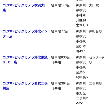
-1 イト
コジマ×ビックカメラ横浜大口
駐車場143台
神奈川
大口駅
ーヨー
店
県横浜
カドー
市神奈
たまプ
川区神
ラーザ
之木町3
店3F
-3
コジマ×ビックカメラ港北イン
駐車場77台
神奈川
仲町台駅
ター店
県横浜
市都筑
区折本
町437
コジマ×ビックカメラ港北東急
駐車場830台
神奈川
センター南
S．C．店
（共用）
県横浜
駅
市都筑
区茅ケ
崎中央5
-1 港北
コジマ×ビックカメラ西友二俣
駐車場364台
神奈川
二俣川駅
東急
川店
（共用）
県横浜
S．C．
市旭区
内B館2
二俣川2
F
-52-1