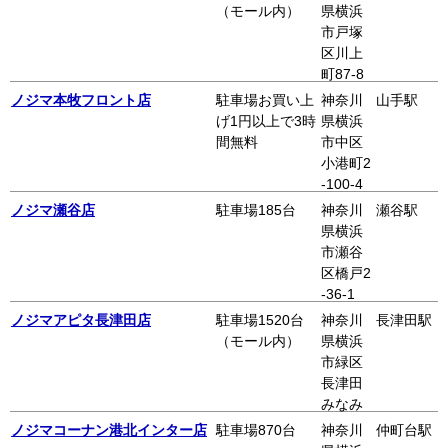
ィ 4階
（モール内）
県横浜
市戸塚
区川上
町87-8
ノジマ
ノジマ本牧フロント店
駐車場お買い上
神奈川
山手駅
東戸塚
げ1円以上で3時
県横浜
西口プ
間無料
市中区
ラザ 1
小港町2
階
-100-4
本牧フ
ノジマ瀬谷店
駐車場185台
神奈川
瀬谷駅
ロント
県横浜
2階
市瀬谷
区橋戸2
-36-1
ノジマアピタ長津田店
駐車場1520台
神奈川
長津田駅
（モール内）
県横浜
市緑区
長津田
みなみ
台4-7-1
ノジマコーナン港北インター店
駐車場870台
神奈川
仲町台駅
アピタ