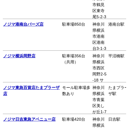
ール東
市鶴見
戸塚ア
区東寺
ネック
尾5-2-3
ス 2階
1 WAK
ノジマ港南台バーズ店
駐車場850台
神奈川
港南台駅
E・RO
県横浜
AD 2階
市港南
区港南
台3-1-3
港南台
ノジマ横浜岡野店
駐車場356台
神奈川
平沼橋駅
バーズ
（共用）
県横浜
5階
市西区
岡野2-5
-18 サ
ミット
ノジマ東急百貨店たまプラーザ
モール駐車場多
神奈川
たまプラー
横浜岡
店
数あり
県横浜
ザ駅
野 1階
市青葉
区美し
が丘1-7
東急百
ノジマ日吉東急アベニュー店
駐車場420台
神奈川
日吉駅
貨店た
県横浜