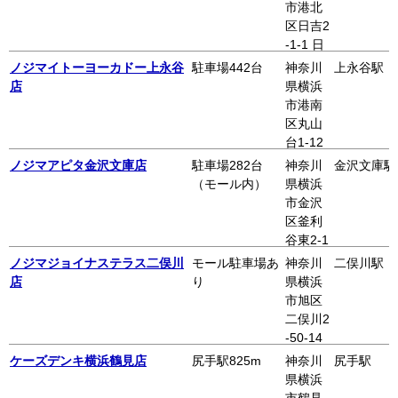
まプラ
市港北
ーザ店
区日吉2
5階
-1-1 日
吉東急
ノジマイトーヨーカドー上永谷
駐車場442台
神奈川
上永谷駅
アベニ
店
県横浜
ュー本
市港南
館 3階
区丸山
台1-12
イトー
ノジマアピタ金沢文庫店
駐車場282台
神奈川
金沢文庫駅
ヨーカ
（モール内）
県横浜
ドー上
市金沢
永谷店
区釜利
3階
谷東2-1
-1 アピ
ノジマジョイナステラス二俣川
モール駐車場あ
神奈川
二俣川駅
タ金沢
店
り
県横浜
文庫 3
市旭区
階
二俣川2
-50-14
ジョイ
ケーズデンキ横浜鶴見店
尻手駅825m
神奈川
尻手駅
ナステ
県横浜
ラス二
市鶴見