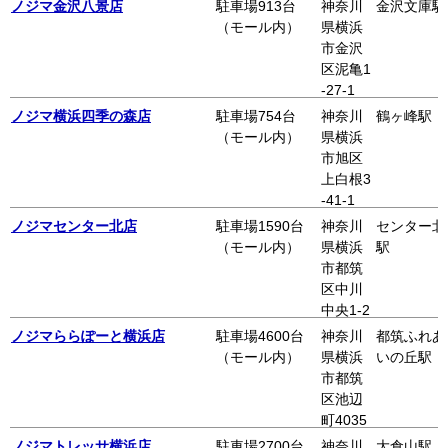
ノジマ金沢八景店
駐車場913台
神奈川
金沢文庫駅
（モール内）
県横浜
市金沢
区泥亀1
-27-1
イオン
ノジマ横浜四季の森店
駐車場754台
神奈川
鶴ヶ峰駅
金沢八
（モール内）
県横浜
景店 3
市旭区
階
上白根3
-41-1
横浜四
ノジマセンター北店
駐車場1590台
神奈川
センター北
季の森
（モール内）
県横浜
駅
フォレ
市都筑
オ 3階
区中川
中央1-2
5-1 ノ
ノジマららぽーと横浜店
駐車場4600台
神奈川
都筑ふれあ
ースポ
（モール内）
県横浜
いの丘駅
ート・
市都筑
モール
区池辺
内4F
町4035
-1 らら
ノジマトレッサ横浜店
駐車場2700台
神奈川
大倉山駅