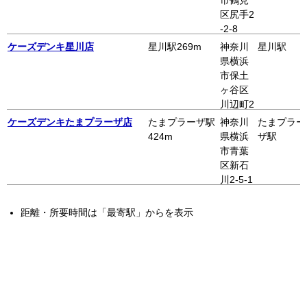
俣川 3
区尻手2
階
-2-8
ケーズデンキ星川店
星川駅269m
神奈川
星川駅
県横浜
市保土
ヶ谷区
川辺町2
-13
ケーズデンキたまプラーザ店
たまプラーザ駅
神奈川
たまプラー
424m
県横浜
ザ駅
市青葉
区新石
川2-5-1
距離・所要時間は「最寄駅」からを表示