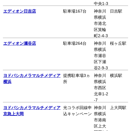
中央1-3
1-1 3F
エディオン日吉店
駐車場167台
神奈川
日吉駅
県横浜
市港北
区箕輪
町2-4-3
7
エディオン瀬谷店
駐車場264台
神奈川
桜ヶ丘駅
県横浜
市瀬谷
区下瀬
谷2-9-3
2F
ヨドバシカメラマルチメディア
提携駐車場3ヵ
神奈川
横浜駅
横浜
所
県横浜
市西区
北幸1-2
-7
ヨドバシカメラマルチメディア
光コラボ回線申
神奈川
上大岡駅
京急上大岡
込キャンペーン
県横浜
市港南
区上大