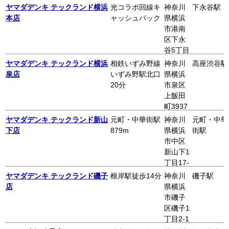
西友二
ヤマダデンキ テックランド横浜
光コラボ回線キ
神奈川
下永谷駅
俣川店2
本店
ャッシュバック
県横浜
F
市港南
区下永
谷5丁目
2-1
ヤマダデンキ テックランド横浜
相鉄いずみ野線
神奈川
高座渋谷駅
泉店
いずみ野駅北口
県横浜
20分
市泉区
上飯田
町3937
ヤマダデンキ テックランド新山
元町・中華街駅
神奈川
元町・中華
下店
879m
県横浜
街駅
市中区
新山下1
丁目17-
39
ヤマダデンキ テックランド磯子
根岸駅徒歩14分
神奈川
磯子駅
店
県横浜
市磯子
区磯子1
丁目2-1