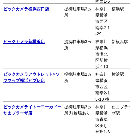
岡西1-6
-1
ビックカメラ横浜西口店
提携駐車場2ヵ
神奈川
横浜駅
所
県横浜
市西区
南幸2-1
-29
ビックカメラ新横浜店
提携駐車場3ヵ
神奈川
新横浜駅
所
県横浜
市港北
区新横
浜2-10
0-45 キ
ビックカメラアウトレット×ソ
提携駐車場2ヵ
神奈川
横浜駅
ュービ
フマップ横浜ビブレ店
所
県横浜
ックプ
市西区
ラザ新
南幸2-1
横浜3F
5-13 横
～9F
浜ビブ
ビックカメライトーヨーカドー
提携駐車場3ヵ
神奈川
たまプラー
レ7F
たまプラーザ店
所 駐輪場あり
県横浜
ザ駅
市青葉
区美し
が丘1-6