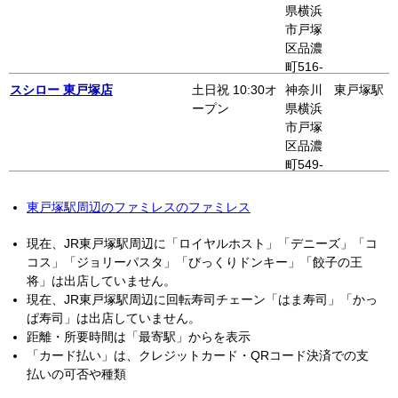
県横浜
市戸塚
区品濃
町516-
5 パラ
スシロー 東戸塚店
土日祝 10:30オ
神奈川
東戸塚駅
ダイス
ープン
県横浜
ガーデ
市戸塚
ン2F
区品濃
町549-
2 三宅
ビル1F
東戸塚駅周辺のファミレスのファミレス
現在、JR東戸塚駅周辺に「ロイヤルホスト」「デニーズ」「コ
コス」「ジョリーパスタ」「びっくりドンキー」「餃子の王
将」は出店していません。
現在、JR東戸塚駅周辺に回転寿司チェーン「はま寿司」「かっ
ぱ寿司」は出店していません。
距離・所要時間は「最寄駅」からを表示
「カード払い」は、クレジットカード・QRコード決済での支
払いの可否や種類