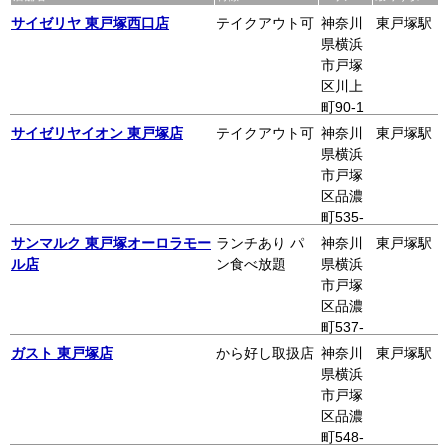
サイゼリヤ 東戸塚西口店
テイクアウト可
神奈川
東戸塚駅
県横浜
市戸塚
区川上
町90-1
アップ
サイゼリヤイオン 東戸塚店
テイクアウト可
神奈川
東戸塚駅
ル東戸
県横浜
塚ビル1
市戸塚
F
区品濃
町535-
1 イオ
サンマルク 東戸塚オーロラモー
ランチあり パ
神奈川
東戸塚駅
ン東戸
ル店
ン食べ放題
県横浜
塚4F
市戸塚
区品濃
町537-
1 7F
ガスト 東戸塚店
から好し取扱店
神奈川
東戸塚駅
県横浜
市戸塚
区品濃
町548-