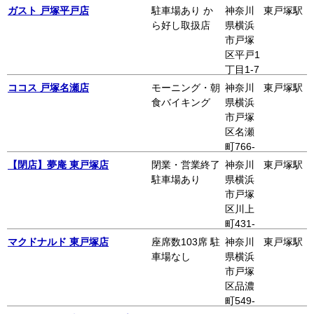
2
ガスト 戸塚平戸店
駐車場あり か
神奈川
東戸塚駅
ら好し取扱店
県横浜
市戸塚
区平戸1
丁目1-7
ココス 戸塚名瀬店
モーニング・朝
神奈川
東戸塚駅
食バイキング
県横浜
市戸塚
区名瀬
町766-
1
【閉店】夢庵 東戸塚店
閉業・営業終了
神奈川
東戸塚駅
駐車場あり
県横浜
市戸塚
区川上
町431-
1
マクドナルド 東戸塚店
座席数103席 駐
神奈川
東戸塚駅
車場なし
県横浜
市戸塚
区品濃
町549-