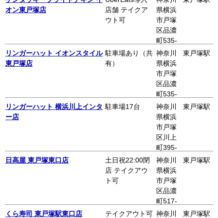
オーロ
オン東戸塚店
店舗 テイクア
県横浜
ラモー
ウト可
市戸塚
ル棟7F
区品濃
町535-
1
リンガーハット イオンスタイル
駐車場あり（共
神奈川
東戸塚駅
東戸塚店
有）
県横浜
市戸塚
区品濃
町535-
1 4F
リンガーハット 横浜川上インタ
駐車場17台
神奈川
東戸塚駅
ー店
県横浜
市戸塚
区川上
町395-
1
日高屋 東戸塚東口店
土日祝22:00閉
神奈川
東戸塚駅
店 テイクアウ
県横浜
ト可
市戸塚
区品濃
町517-
1
くら寿司 東戸塚駅東口店
テイクアウト可
神奈川
東戸塚駅