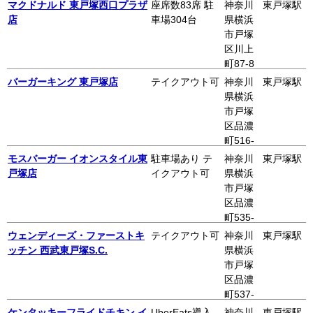
2 三宅
マクドナルド 東戸塚西口プラザ
座席数83席 駐
神奈川
東戸塚駅
ビル1F
店
車場304台
県横浜
市戸塚
区川上
町87-8
東戸塚
バーガーキング 東戸塚店
テイクアウト可
神奈川
東戸塚駅
西口プ
県横浜
ラザ
市戸塚
区品濃
町516-
3
モスバーガー イオンスタイル東
駐車場あり テ
神奈川
東戸塚駅
戸塚店
イクアウト可
県横浜
市戸塚
区品濃
町535-
1
ウェンディーズ・ファーストキ
テイクアウト可
神奈川
東戸塚駅
ッチン 西武東戸塚S.C.
県横浜
市戸塚
区品濃
町537-
1 西武
ケンタッキーフライドチキン イ
UberEats導入
神奈川
東戸塚駅