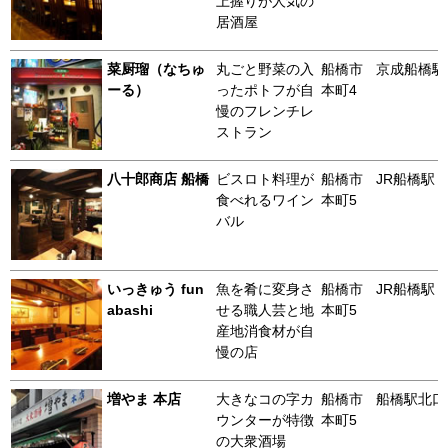
上握りが人気の
居酒屋
菜厨瑠（なちゅ
丸ごと野菜の入
船橋市
京成船橋駅
ーる）
ったポトフが自
本町4
慢のフレンチレ
ストラン
八十郎商店 船橋
ビスロト料理が
船橋市
JR船橋駅
食べれるワイン
本町5
バル
いっきゅう fun
魚を肴に変身さ
船橋市
JR船橋駅
abashi
せる職人芸と地
本町5
産地消食材が自
慢の店
増やま 本店
大きなコの字カ
船橋市
船橋駅北口
ウンターが特徴
本町5
の大衆酒場