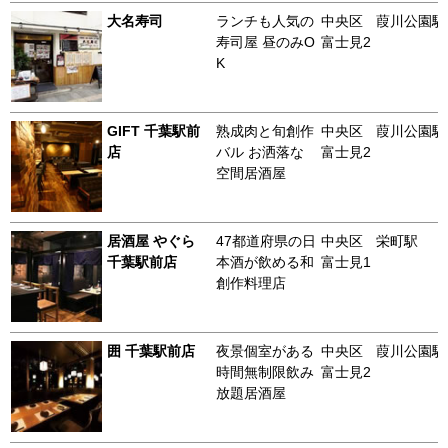
大名寿司
ランチも人気の
中央区
葭川公園駅
寿司屋 昼のみO
富士見2
K
GIFT 千葉駅前
熟成肉と旬創作
中央区
葭川公園駅
店
バル お洒落な
富士見2
空間居酒屋
居酒屋 やぐら
47都道府県の日
中央区
栄町駅
千葉駅前店
本酒が飲める和
富士見1
創作料理店
囲 千葉駅前店
夜景個室がある
中央区
葭川公園駅
時間無制限飲み
富士見2
放題居酒屋