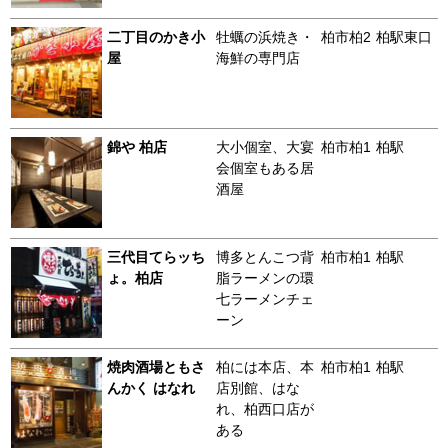
二丁目のかき小
牡蠣の浜焼き・
柏市柏2
柏駅東口
屋
海鮮の専門店
錦や 柏店
大小個室、大宴
柏市柏1
柏駅
会個室もある居
酒屋
三代目てらッち
博多とんこつ背
柏市柏1
柏駅
ょ。柏店
脂ラーメンの環
七ラーメンチェ
ーン
焼肉酒場ともさ
柏には本店、本
柏市柏1
柏駅
んかく はなれ
店別館、はな
れ、柏西口店が
ある