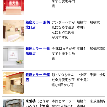
束する脱毛専門
店
銀座カラー 船橋
アンダーヘアが
船橋市
船橋駅
北口店
気になる学生さ
本町5
んにもVIO脱毛
がおすすめ
銀座カラー 千葉
全身22ヵ所が何
本町4
船橋駅南口
船橋店
度でも脱毛し放
題
銀座カラー 千葉
顔・VIOも含ん
中央区
千葉中央駅
店
だ全身脱毛が手
富士見2
軽な6回から可
東魁楼（とうか
本館とマーラー
船橋市
京成船橋駅
いろう）上海麻
館の2店舗があ
本町4