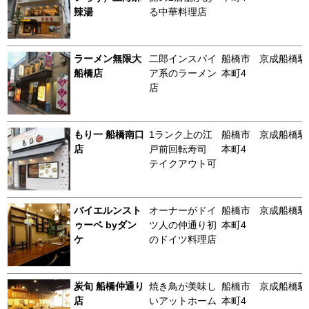
辣湯
る中華料理店
ラーメン無限大
二郎インスパイ
船橋市
京成船橋駅
船橋店
ア系のラーメン
本町4
店
もり一 船橋南口
1ランク上の江
船橋市
京成船橋駅
店
戸前回転寿司
本町4
テイクアウト可
バイエルンスト
オーナーがドイ
船橋市
京成船橋駅
ゥーベ byダン
ツ人の仲通り初
本町4
ケ
のドイツ料理店
炭旬 船橋仲通り
焼き鳥が美味し
船橋市
京成船橋駅
店
いアットホーム
本町4