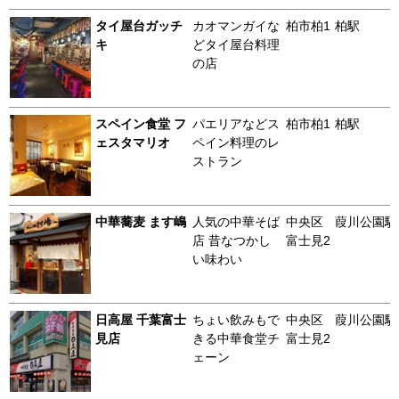
タイ屋台ガッチ
カオマンガイな
柏市柏1
柏駅
キ
どタイ屋台料理
の店
スペイン食堂 フ
パエリアなどス
柏市柏1
柏駅
ェスタマリオ
ペイン料理のレ
ストラン
中華蕎麦 ます嶋
人気の中華そば
中央区
葭川公園駅
店 昔なつかし
富士見2
い味わい
日高屋 千葉富士
ちょい飲みもで
中央区
葭川公園駅
見店
きる中華食堂チ
富士見2
ェーン