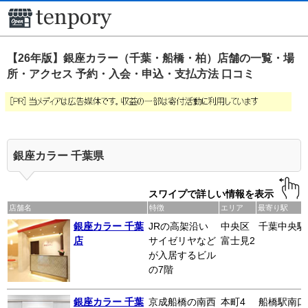
【26年版】銀座カラー（千葉・船橋・柏）店舗の一覧・場
所・アクセス 予約・入会・申込・支払方法 口コミ
銀座カラー 千葉県
スワイプで詳しい情報を表示
店舗名
特徴
エリア
最寄り駅
銀座カラー 千葉
JRの高架沿い
中央区
千葉中央駅
店
サイゼリヤなど
富士見2
が入居するビル
の7階
銀座カラー 千葉
京成船橋の南西
本町4
船橋駅南口