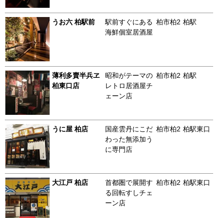
うお六 柏駅前
駅前すぐにある
柏市柏2
柏駅
海鮮個室居酒屋
薄利多賣半兵ヱ
昭和がテーマの
柏市柏2
柏駅
柏東口店
レトロ居酒屋チ
ェーン店
うに屋 柏店
国産雲丹にこだ
柏市柏2
柏駅東口
わった無添加う
に専門店
大江戸 柏店
首都圏で展開す
柏市柏2
柏駅東口
る回転すしチェ
ーン店