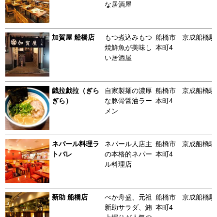
な居酒屋
加賀屋 船橋店
もつ煮込みもつ
船橋市
京成船橋駅
焼鮮魚が美味し
本町4
い居酒屋
戯拉戯拉（ぎら
自家製麺の濃厚
船橋市
京成船橋駅
ぎら）
な豚骨醤油ラー
本町4
メン
ネパール料理ラ
ネパール人店主
船橋市
京成船橋駅
トバレ
の本格的ネパー
本町4
ル料理店
新助 船橋店
べか舟盛、元祖
船橋市
京成船橋駅
新助サラダ、鮪
本町4