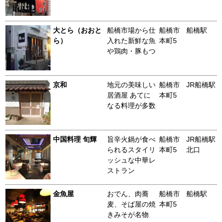
大とら（おおと
船橋市場から仕
船橋市
船橋駅
ら）
入れた新鮮な魚
本町5
や鶏肉・豚もつ
京和
地元の美味しい
船橋市
JR船橋駅
居酒屋 あてに
本町5
なる料理が多数
中国料理 旬輝
旨辛火鍋が食べ
船橋市
JR船橋駅
られるスタイリ
本町5
北口
ッシュな中華レ
ストラン
金魚屋
おでん、肉蕎
船橋市
船橋駅
麦、そば屋の焼
本町5
きみそが名物