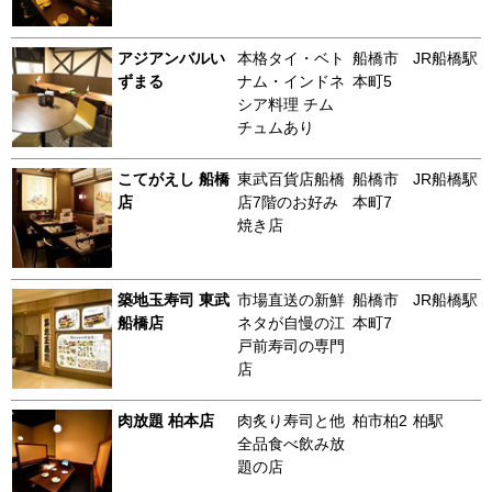
アジアンバルい
本格タイ・ベト
船橋市
JR船橋駅
ずまる
ナム・インドネ
本町5
シア料理 チム
チュムあり
こてがえし 船橋
東武百貨店船橋
船橋市
JR船橋駅
店
店7階のお好み
本町7
焼き店
築地玉寿司 東武
市場直送の新鮮
船橋市
JR船橋駅
船橋店
ネタが自慢の江
本町7
戸前寿司の専門
店
肉放題 柏本店
肉炙り寿司と他
柏市柏2
柏駅
全品食べ飲み放
題の店