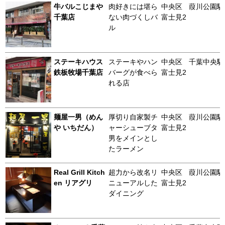
牛バルこじまや
肉好きには堪ら
中央区
葭川公園駅
千葉店
ない肉づくしバ
富士見2
ル
ステーキハウス
ステーキやハン
中央区
千葉中央駅
鉄板牧場千葉店
バーグが食べら
富士見2
れる店
麺屋一男（めん
厚切り自家製チ
中央区
葭川公園駅
や いちだん）
ャーシューブタ
富士見2
男をメインとし
たラーメン
Real Grill Kitch
超力から改名リ
中央区
葭川公園駅
en リアグリ
ニューアルした
富士見2
ダイニング