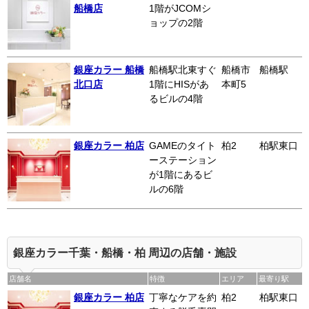
船橋店
1階がJCOMシ
ョップの2階
銀座カラー 船橋
船橋駅北東すぐ
船橋市
船橋駅
北口店
1階にHISがあ
本町5
るビルの4階
銀座カラー 柏店
GAMEのタイト
柏2
柏駅東口
ーステーション
が1階にあるビ
ルの6階
銀座カラー千葉・船橋・柏 周辺の店舗・施設
店舗名
特徴
エリア
最寄り駅
銀座カラー 柏店
丁寧なケアを約
柏2
柏駅東口